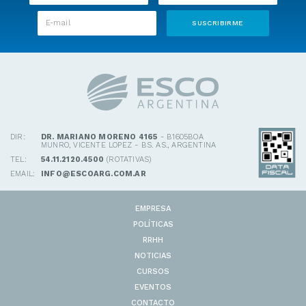
DIR:
DR. MARIANO MORENO 4165
- B1605BOA
MUNRO, VICENTE LOPEZ - BS. AS., ARGENTINA
TEL:
54.11.2120.4500
(ROTATIVAS)
EMAIL:
INFO@ESCOARG.COM.AR
EMPRESA
POLÍTICAS
RRHH
NOTICIAS
CURSOS
EVENTOS
CONTACTO