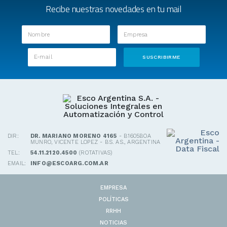
Recibe nuestras novedades en tu mail
DIR:
DR. MARIANO MORENO 4165
- B1605BOA
MUNRO, VICENTE LOPEZ - BS. AS., ARGENTINA
TEL:
54.11.2120.4500
(ROTATIVAS)
EMAIL:
INFO@ESCOARG.COM.AR
EMPRESA
POLÍTICAS
RRHH
NOTICIAS