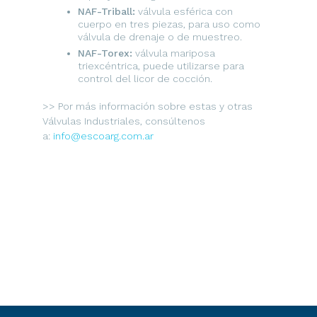
NAF-Triball:
válvula esférica con
cuerpo en tres piezas, para uso como
válvula de drenaje o de muestreo.
NAF-Torex:
válvula mariposa
triexcéntrica, puede utilizarse para
control del licor de cocción.
>> Por más información sobre estas y otras
Válvulas Industriales, consúltenos
a:
info@escoarg.com.ar