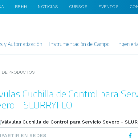
SA
RRHH
NOTICIAS
CURSOS
EVENTOS
CO
as y Automatización
Instrumentación de Campo
Ingenierí
 DE PRODUCTOS
vulas Cuchilla de Control para Serv
vero - SLURRYFLO
PARTIR EN REDES