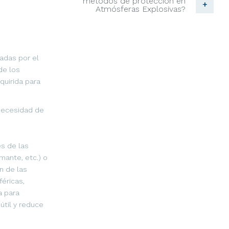
métodos de protección en
+
Atmósferas Explosivas?
adas por el
de los
quirida para
necesidad de
es de las
amante, etc.) o
n de las
féricas,
a para
 útil y reduce