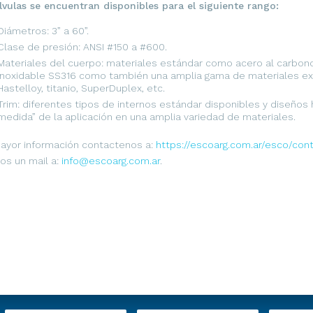
lvulas se encuentran disponibles para el siguiente rango:
Diámetros: 3” a 60”.
Clase de presión: ANSI #150 a #600.
Materiales del cuerpo: materiales estándar como acero al carbon
inoxidable SS316 como también una amplia gama de materiales ex
Hastelloy, titanio, SuperDuplex, etc.
Trim: diferentes tipos de internos estándar disponibles y diseños
medida” de la aplicación en una amplia variedad de materiales.
ayor información contactenos a:
https://escoarg.com.ar/esco/con
os un mail a:
info@escoarg.com.ar
.