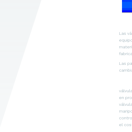
Las vá
equipo
materi
fabric
Las pa
cambia
válvul
en pro
válvul
maripo
contro
el cos