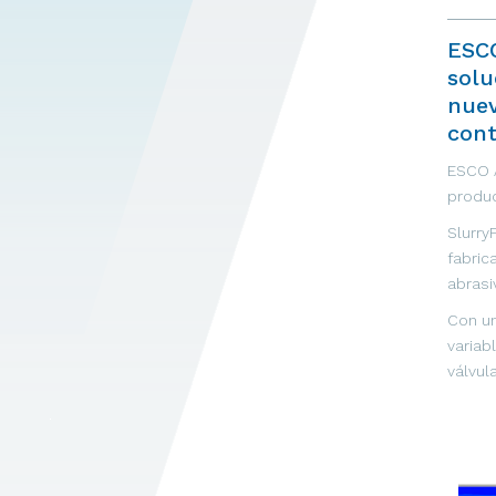
ESCO
solu
nuev
cont
ESCO 
produc
Slurry
fabric
abrasi
Con un
variab
válvul