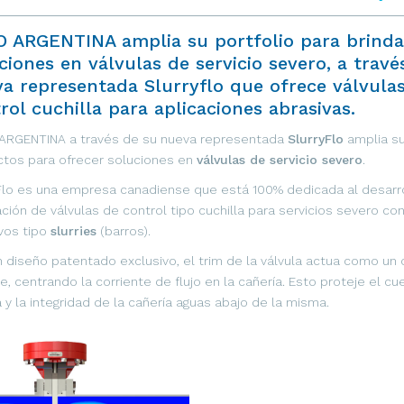
 ARGENTINA amplia su portfolio para brinda
ciones en válvulas de servicio severo, a travé
a representada Slurryflo que ofrece válvula
rol cuchilla para aplicaciones abrasivas.
ARGENTINA a través de su nueva representada
SlurryFlo
amplia s
tos para ofrecer soluciones en
válvulas de servicio severo
.
Flo es una empresa canadiense que está 100% dedicada al desarro
ación de válvulas de control tipo cuchilla para servicios severo con
vos tipo
slurries
(barros).
 diseño patentado exclusivo, el trim de la válvula actua como un o
le, centrando la corriente de flujo en la cañería. Esto proteje el cu
a y la integridad de la cañería aguas abajo de la misma.