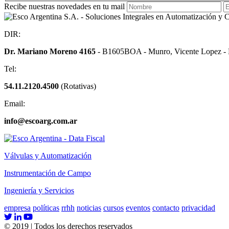
Recibe nuestras novedades en tu mail
DIR:
Dr. Mariano Moreno 4165
- B1605BOA
-
Munro, Vicente Lopez - 
Tel:
54.11.2120.4500
(Rotativas)
Email:
info@escoarg.com.ar
Válvulas y Automatización
Instrumentación de Campo
Ingeniería y Servicios
empresa
políticas
rrhh
noticias
cursos
eventos
contacto
privacidad
© 2019 | Todos los derechos reservados