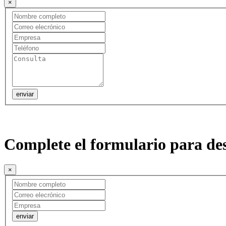
×
Complete el formulario para des
×