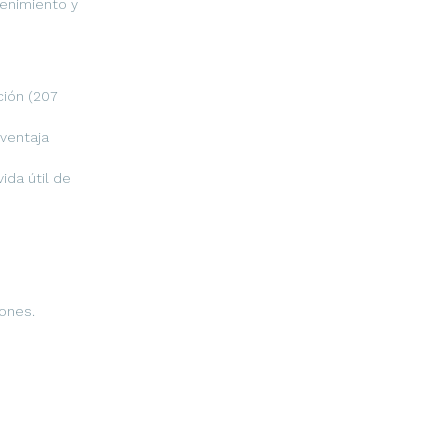
enimiento y
ción (207
 ventaja
vida útil de
iones.