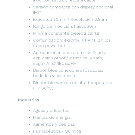
IP68 con salida directa a cable
Versión compacta con display opcional
IP67
Exactitud ±2mm / Resolución 0.1mm
Rango de medición: hasta 30m
Mínima constante dieléctrica: 1.9
Comunicación: 4-20mA + HART, 2 hilos
(loop powered)
Aprobaciones para área clasificada:
explosion proof / intrinsically safe,
según ATEX/IECEx/FM
Disponibles conexiones roscadas,
bridadas y sanitarias
Disponible versión de alta temperatura
(T<180°C)
Industrias
Aguas y efluentes
Plantas de energía
Alimentos y bebidas
Farmacéutica / Química