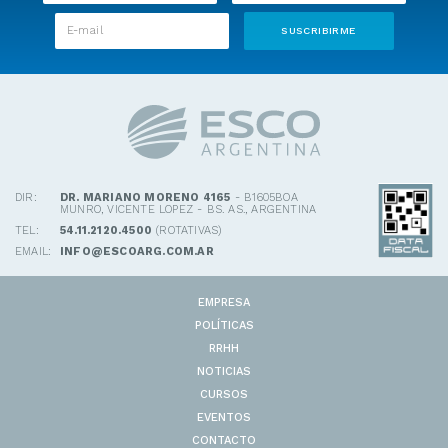
DIR:
DR. MARIANO MORENO 4165
- B1605BOA
MUNRO, VICENTE LOPEZ - BS. AS., ARGENTINA
TEL:
54.11.2120.4500
(ROTATIVAS)
EMAIL:
INFO@ESCOARG.COM.AR
EMPRESA
POLÍTICAS
RRHH
NOTICIAS
CURSOS
EVENTOS
CONTACTO