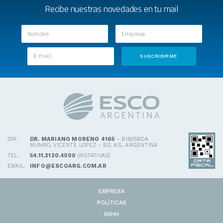
Recibe nuestras novedades en tu mail
DIR:
DR. MARIANO MORENO 4165
- B1605BOA
MUNRO, VICENTE LOPEZ - BS. AS., ARGENTINA
TEL:
54.11.2120.4500
(ROTATIVAS)
EMAIL:
INFO@ESCOARG.COM.AR
EMPRESA
POLÍTICAS
RRHH