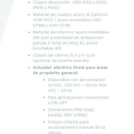
Clases de presión ANSI #150 y #300
(PN10 y PN40)
Material de cuerpo: acero al carbono
A216 WCC / acero inoxidable A351
CF8M y A351 CF3M
Material de internos: acero inoxidable
316 (con posibilidad de endurecido
parcial o total en Alloy 6), acero
inoxidable 410
Clases de cierrre: IV, V y VI (con
opcional de inserto blando)
Actuador eléctrico lineal para áreas
de propósito general:
Disponible con alimentación
24 VDC, 230 VAC – 50 Hz, 400
VAC – 50 Hz
Para aplicaciones modulantes
u ON-OFF
Cerramiento IP65 (bajo
pedido: IP67 e IP68)
Incluye volante para
accionamiento manual de la
válvula