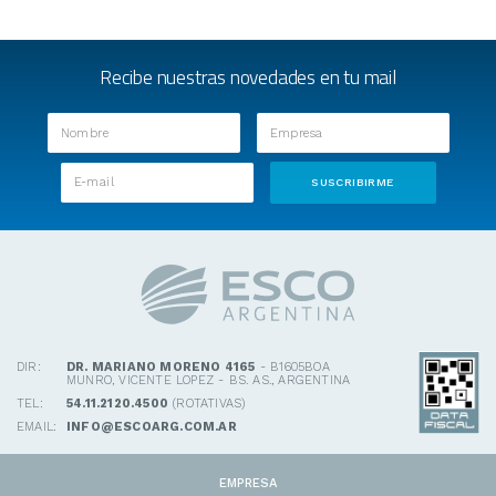
Recibe nuestras novedades en tu mail
DIR:
DR. MARIANO MORENO 4165
- B1605BOA
MUNRO, VICENTE LOPEZ - BS. AS., ARGENTINA
TEL:
54.11.2120.4500
(ROTATIVAS)
EMAIL:
INFO@ESCOARG.COM.AR
EMPRESA