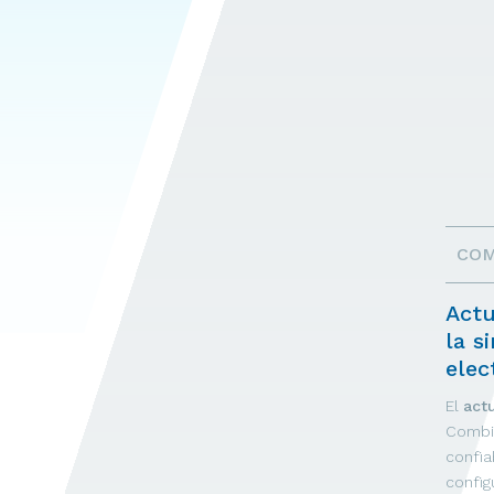
COM
Actu
la s
elec
El
act
Combin
confia
config