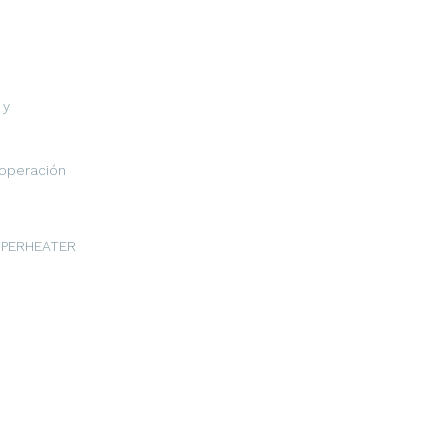
 y
operación
SUPERHEATER