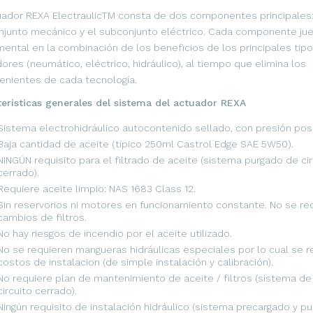
uador REXA ElectraulicTM consta de dos componentes principales:
junto mecánico y el subconjunto eléctrico. Cada componente jue
ental en la combinación de los beneficios de los principales tip
ores (neumático, eléctrico, hidráulico), al tiempo que elimina los
enientes de cada tecnología.
erísticas generales del sistema del actuador REXA
Sistema electrohidráulico autocontenido sellado, con presión posi
Baja cantidad de aceite (típico 250ml Castrol Edge SAE 5W50).
NINGÚN requisito para el filtrado de aceite (sistema purgado de cir
cerrado).
Requiere aceite limpio: NAS 1683 Class 12.
Sin reservorios ni motores en funcionamiento constante. No se re
cambios de filtros.
No hay riesgos de incendio por el aceite utilizado.
No se requieren mangueras hidráulicas especiales por lo cual se 
costos de instalacion (de simple instalación y calibración).
No requiere plan de mantenimiento de aceite / filtros (sistema d
circuito cerrado).
Ningún requisito de instalación hidráulico (sistema precargado y p