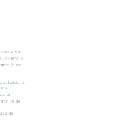
 monitorea
e un cambio
ínimo (50W
l actuador a
pes.
ación).
trónica de
idad de