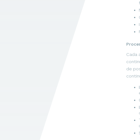
Proces
Cada a
contin
de pos
contin