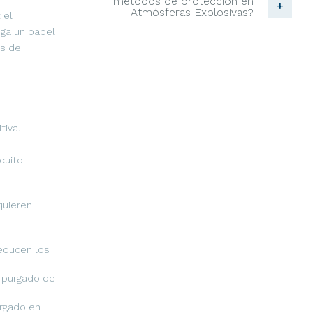
métodos de protección en
+
Atmósferas Explosivas?
 el
ga un papel
os de
tiva.
cuito
quieren
reducen los
e purgado de
urgado en