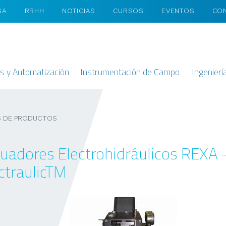
SA
RRHH
NOTICIAS
CURSOS
EVENTOS
CO
as y Automatización
Instrumentación de Campo
Ingenierí
 DE PRODUCTOS
uadores Electrohidráulicos REXA
ctraulicTM