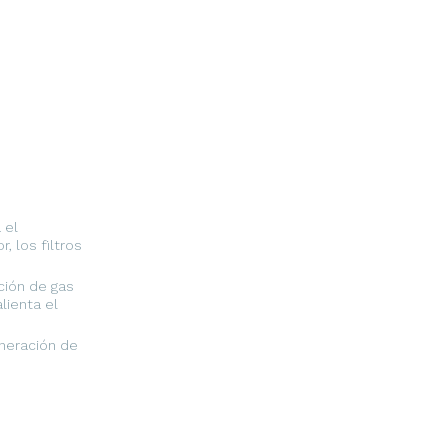
 el
 los filtros
ción de gas
lienta el
eneración de