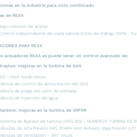
ciones en la industria para ciclo combinado
jas de REXA
Bajo volumen de aceite.
Control independiente de cada válvula (Ciclo de trabajo 100% - Dut
ACIONES PARA REXA
os actuadores REXA se puede tener un control avanzado de:
Brayton: mejoras en la turbina de GAS
IGV – Inlet Guide Vanes
Válvula de control de alimentación del GAS
Válvula de purga del calor de entrada
Válvula de inyección de agua
Rankine: mejoras en la turbina de VAPOR
Sistema de Bypass de turbina (ANÁLISIS – NÚMEROS TURBINA DE B
Válvulas de Alta Presión (HP), IP/HRH (Hot Reheat), Baja Presión (LP)
Válvulas de ventilación – SKY VALVE