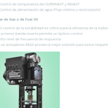
Control de temperatura del SUPERHEAT y REHEAT
Control de alimentación de agua (Flujo mínimo y recirculación)
as de Gas o de Fuel Oil
El control de la estabilidad es crítico para la eficiencia de la turbi
La menor banda muerta permite un óptimo control
Alto nivel de frecuencia de respuesta
Los actuadores REXA provee la mejor solución para estos requeri