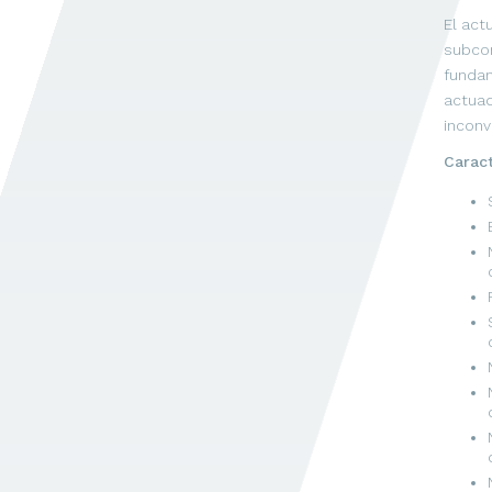
El act
subcon
fundam
actuad
inconv
Caract