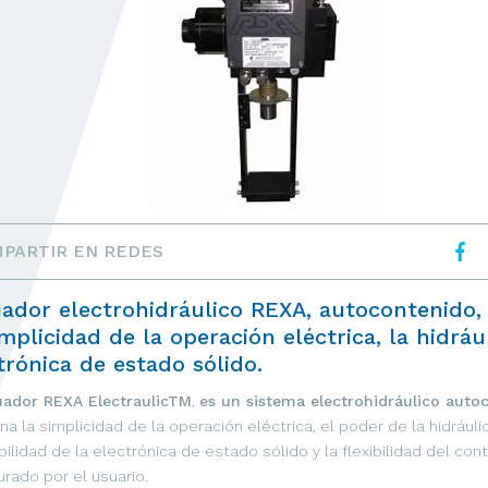
PARTIR EN REDES
ador electrohidráulico REXA, autocontenido
implicidad de la operación eléctrica, la hidrául
trónica de estado sólido.
uador REXA ElectraulicTM
,
es un sistema electrohidráulico auto
a la simplicidad de la operación eléctrica, el poder de la hidráulic
bilidad de la electrónica de estado sólido y la flexibilidad del cont
urado por el usuario.