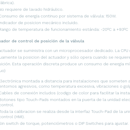
fábrica).
No requiere de lavado hidráulico.
Consumo de energía continuo por sistema de válvula: 150W.
Indicador de posicion mecánico incluido.
Rango de temperatura de funcionamiento estánda: -20ºC a +93ºC
ador de control de posición de la válvula
ctuador se suministra con un microprocesador dedicado. La CPU
uamente la posicion del actuador y sólo opera cuando se requier
ición. Esta operación discreta produce un consumo de energía m
uo)
Electrónica montada a distancia para instalaciones que someten a
entornos agresivos, como temperatura excesiva, vibraciones o gol
Cables de conexión includos (codigo de color para facilitar la instal
Botones tipo Touch-Pads montados en la puerta de la unidad elec
control.
Toda la calibracion se realiza desde la interfaz Touch-Pad de la un
control (HMI).
Sin switch de torque, potenciómetros o DIP Switches para ajustar.