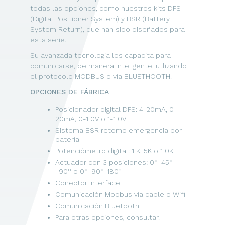
todas las opciones, como nuestros kits DPS
(Digital Positioner System) y BSR (Battery
System Return), que han sido diseñados para
esta serie.
Su avanzada tecnología los capacita para
comunicarse, de manera inteligente, utlizando
el protocolo MODBUS o vía BLUETHOOTH.
OPCIONES DE FÁBRICA
Posicionador digital DPS: 4-20mA, 0-
20mA, 0-1 0V o 1-1 0V
Sistema BSR retomo emergencia por
batería
Potenciómetro digital: 1 K, 5K o 1 0K
Actuador con 3 posiciones: 0°-45°-
-90° o 0°-90°-180º
Conector Interface
Comunicación Modbus vía cable o Wifi
Comunicación Bluetooth
Para otras opciones, consultar.