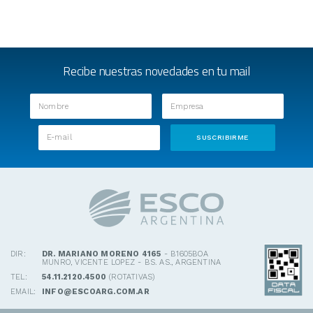
Recibe nuestras novedades en tu mail
DIR:
DR. MARIANO MORENO 4165
- B1605BOA
MUNRO, VICENTE LOPEZ - BS. AS., ARGENTINA
TEL:
54.11.2120.4500
(ROTATIVAS)
EMAIL:
INFO@ESCOARG.COM.AR