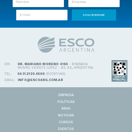
DIR:
DR. MARIANO MORENO 4165
- B1605BOA
MUNRO, VICENTE LOPEZ - BS. AS., ARGENTINA
TEL:
54.11.2120.4500
(ROTATIVAS)
EMAIL:
INFO@ESCOARG.COM.AR
EMPRESA
POLÍTICAS
RRHH
NOTICIAS
CURSOS
EVENTOS