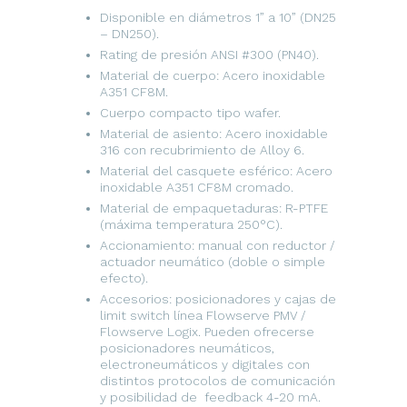
Disponible en diámetros 1” a 10” (DN25
– DN250).
Rating de presión ANSI #300 (PN40).
Material de cuerpo: Acero inoxidable
A351 CF8M.
Cuerpo compacto tipo wafer.
Material de asiento: Acero inoxidable
316 con recubrimiento de Alloy 6.
Material del casquete esférico: Acero
inoxidable A351 CF8M cromado.
Material de empaquetaduras: R-PTFE
(máxima temperatura 250°C).
Accionamiento: manual con reductor /
actuador neumático (doble o simple
efecto).
Accesorios: posicionadores y cajas de
limit switch línea Flowserve PMV /
Flowserve Logix. Pueden ofrecerse
posicionadores neumáticos,
electroneumáticos y digitales con
distintos protocolos de comunicación
y posibilidad de feedback 4-20 mA.