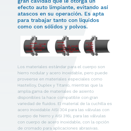
gran cavidad que le otorga un
efecto auto limpiante, evitando así
atascos en su operación. Es apta
para trabajar tanto con líquidos
como con sólidos y polvos.
Los materiales estándar para el cuerpo son
hierro nodular y acero inoxidable, pero puede
proveerse en materiales especiales como
Hastelloy, Duplex y Titanio, mientras que la
amplia gama de materiales de asiento
disponibles la hace compatible con gran
variedad de fluidos. El material de la cuchilla es
acero inoxidable AISI 304 para las válvulas con
cuerpo de hierro y AISI 316L para las válvulas
con cuerpo de acero inoxidable, con la opción
de cromado para aplicaciones abrasivas.