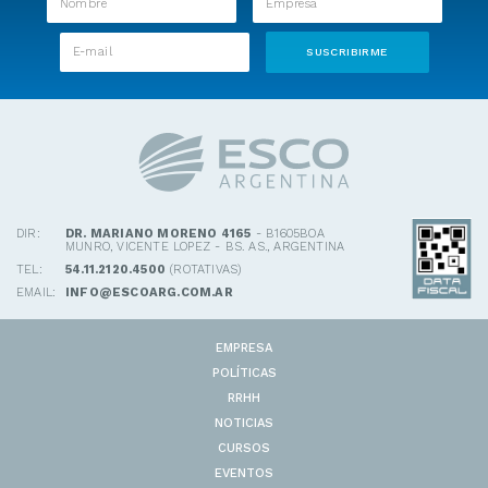
DIR:
DR. MARIANO MORENO 4165
- B1605BOA
MUNRO, VICENTE LOPEZ - BS. AS., ARGENTINA
TEL:
54.11.2120.4500
(ROTATIVAS)
EMAIL:
INFO@ESCOARG.COM.AR
EMPRESA
POLÍTICAS
RRHH
NOTICIAS
CURSOS
EVENTOS