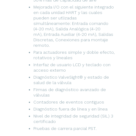
50% más de capacidad de aire
Mejorada I/O con el siguiente integrado
en cada unidad HART y las cuales
pueden ser utlizadas
simultáneamente:
Entrada comando
(4-20 mA),
Salida Analógica (4-20
mA),
Entrada Auxiliar (4-20 mA),
Salidas
Discretas,
Conexiones para montaje
remoto.
Para actuadores simple y doble efecto,
rotativos y lineales
Interfaz de usuario LCD y teclado con
acceso externo
Diagnóstico ValveSight® y estado de
salud de la válvula
Firmas de diagnóstico avanzado de
válvulas
Contadores de eventos contiguos
Diagnóstico fuera de línea y en línea
Nivel de integridad de seguridad (SIL) 3
certificado
Pruebas de carrera parcial PST.